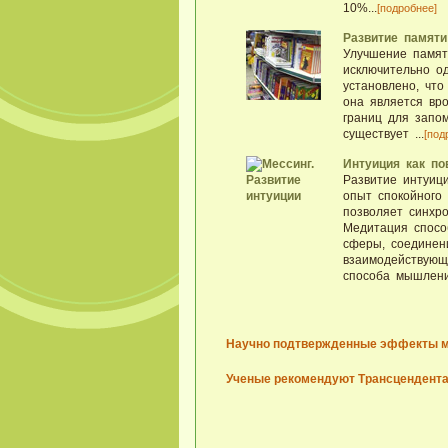
10%...
[подробнее]
Развитие памяти
Улучшение памят
исключительно о
установлено, что
она является вро
границ для запо
существует ...
[под
Интуиция как по
Развитие интуици
опыт спокойного 
позволяет синхро
Медитация спосо
сферы, соединен
взаимодействующ
способа мышления
Научно подтвержденные эффекты 
Ученые рекомендуют Трансцендент