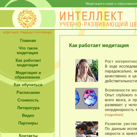
Медитация в науке и образовании
МЕДИТАЦИЯ: ТРАДИЦИИ И ИННОВАЦИИ
Главная
Как работает медитация
Что такое
медитация
Как работает
Рост когерентно
медитация
В ходе исследова
парадоксально, м
Медитация и
качественно и це
образование
действительности
Как обучиться
Bозможности мо
Расписание
Опыт глубокого 
всего мозга, и п
Стоимость
развивает у чело
Литература
неординарность 
[подробнее]
Видео
Партнеры
Развитие умств
По данным иссле
скорости и каче
Контакты