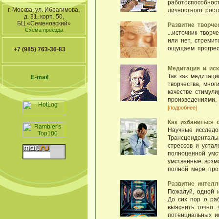
работоспособност
г. Москва, ул. Ибрагимова,
личностного рост
д. 31, корп. 50,
БЦ «Семеновский»
Развитие творче
Схема проезда
...источник твор
или нет, стремит
ощущаем прогресс
+7 (985) 763-36-83
Медитация и иск
Так как медитац
E-mail
творчества, мног
качестве стимул
произведениями, 
[подробнее]
Как избавиться 
Научные исследо
Трансценденталь
стрессов и устал
полноценной умс
умственные возм
полной мере проя
Развитие интелл
Пожалуй, одной 
До сих пор о раб
выяснить точно: 
потенциальных и