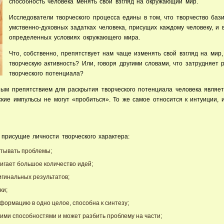
способность человека менять свой взгляд на окружающий мир.
Исследователи творческого процесса едины в том, что творчество баз
умственно-духовных задатках человека, присущих каждому человеку, и
определенных условиях окружающего мира.
Что, собственно, препятствует нам чаще изменять свой взгляд на мир, 
творческую активность? Или, говоря другими словами, что затрудняет 
творческого потенциала?
ным препятствием для раскрытия творческого потенциала человека являе
кие импульсы не могут «пробиться». То же самое относится к интуиции, 
присущие личности творческого характера:
атывать проблемы;
вигает большое количество идей;
игинальных результатов;
ки;
формацию в одно целое, способна к синтезу;
ими способностями и может разбить проблему на части;