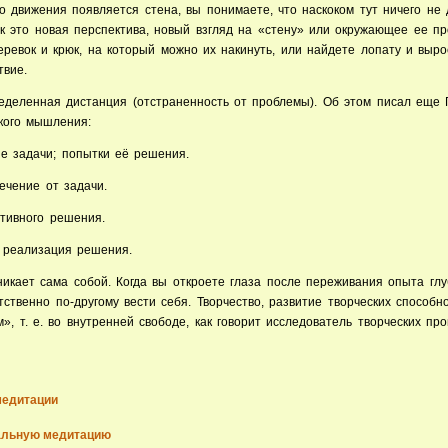
го движения появляется стена, вы понимаете, что наскоком тут ничего не
к это новая перспектива, новый взгляд на «стену» или окружающее ее пр
ревок и крюк, на который можно их накинуть, или найдете лопату и выро
твие.
деленная дистанция (отстраненность от проблемы). Об этом писал еще Г
кого мышления:
е задачи; попытки её решения.
ечение от задачи.
тивного решения.
 реализация решения.
икает сама собой. Когда вы откроете глаза после переживания опыта глу
тственно по-другому вести себя. Творчество, развитие творческих способн
», т. е. во внутренней свободе, как говорит исследователь творческих про
медитации
альную медитацию