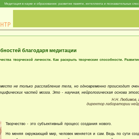
Медитация в науке и образовании: развитие памяти, интеллекта и познавательных спо
обностей благодаря медитации
ачества творческой личности. Как раскрыть творческие способности. Развити
место не только расслабление тела, но одновременно происходит очен
цифических частей мозга. Это - научная, нейрологическая основа этого
Н.Н. Любимов, 
директор лаборатории ней
Творчество - это субъективный процесс создания нового.
Но меняя окружающий мир, человек меняется и сам. Ведь по сути соз