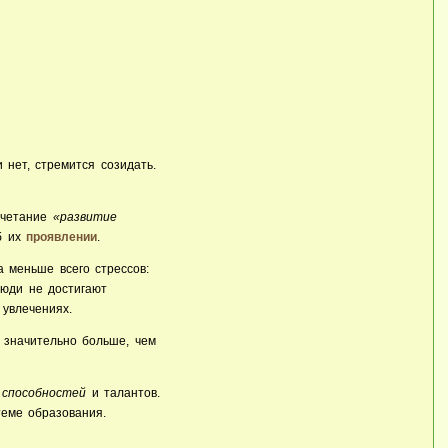
 нет, стремится созидать.
очетание
«развитие
об их
проявлении
.
а меньше всего стрессов:
люди не достигают
 увлечениях.
 значительно больше, чем
 способностей
и талантов.
теме образования.