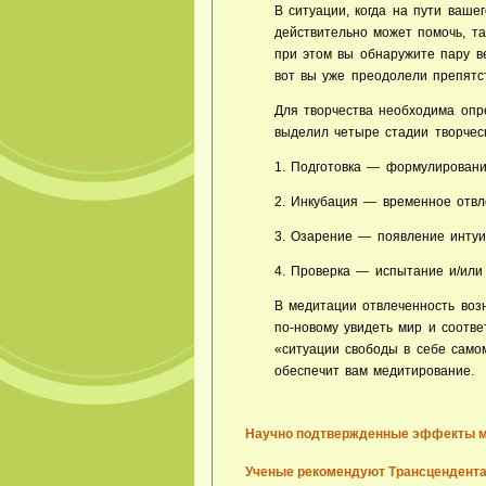
В ситуации, когда на пути ваше
действительно может помочь, та
при этом вы обнаружите пару ве
вот вы уже преодолели препятс
Для творчества необходима опре
выделил четыре стадии творчес
1. Подготовка — формулировани
2. Инкубация — временное отвл
3. Озарение — появление интуи
4. Проверка — испытание и/или
В
медитации
отвлеченность возн
по-новому увидеть мир и соотве
«ситуации свободы в себе самом
обеспечит вам медитирование.
Научно подтвержденные эффекты 
Ученые рекомендуют Трансцендент