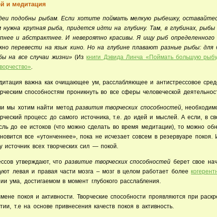
ей и медитация
деи подобны рыбам. Если хотите поймать мелкую рыбешку, оставайтесь
м нужна крупная рыба, придется идти на глубину. Там, в глубинах, рыб
упнее и абстрактнее. И невероятно красивы. Я ищу рыб определенного 
жно перевести на язык кино. Но на глубине плавают разные рыбы: для 
бы на все случаи жизни»
(Из
книги Дэвида Линча «Поймать большую рыбу
творчество»
.
дитация
важна как очищающее ум, расслабляющее и антистрессовое сред
орческим способностям проникнуть во все сферы человеческой деятельнос
ли мы хотим найти метод
развития творческих способностей
, необходим
рческий процесс до самого источника, т.е. до идей и мыслей. А если, в с
сль до ее истоков (что можно сделать во время медитации), то можно обн
ановится все «утонченнее», пока не исчезает совсем в резервуаре покоя. 
у источник всех творческих сил — покой.
ессов утверждают, что
развитие творческих способностей
берет свое нач
уют левая и правая части мозга – мозг в целом работает более
когерент
ии ума, достигаемом в момент глубокого расслабления.
смене покоя и активности. Творческие способности проявляются при раск
ии, т.е на основе привнесения качеств покоя в активность.