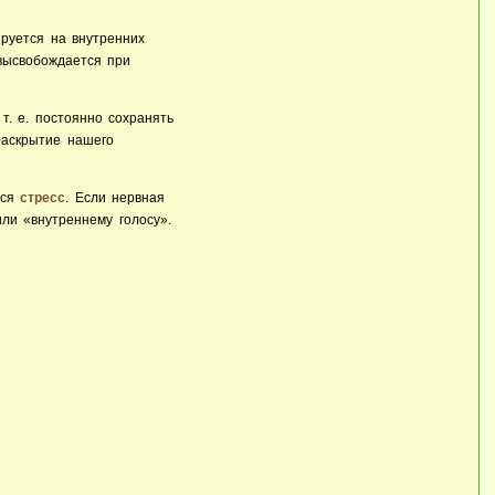
ируется на внутренних
 высвобождается при
т. е. постоянно сохранять
раскрытие нашего
тся
стресс
. Если нервная
или «внутреннему голосу».