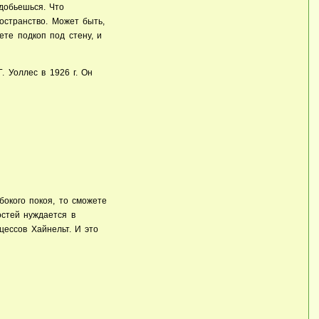
 добьешься. Что
остранство. Может быть,
ете подкоп под стену, и
. Уоллес в 1926 г. Он
бокого покоя, то сможете
остей нуждается в
цессов Хайнельт. И это