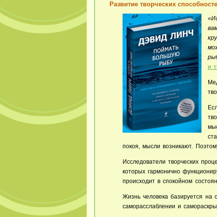
Развитие творческих способност
«И
ва
кр
мо
ры
и 
Ме
тв
Ес
тво
мы
ст
покоя, мысли возникают. Поэтом
Исследователи творческих проц
которых гармонично функционир
происходит в спокойном состоян
Жизнь человека базируется на 
саморасслаблении и самораскрыт