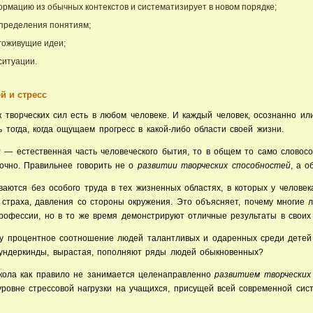
ормацию из обычных контекстов и систематизирует в новом порядке;
определения понятиям;
гоживущие идеи;
ситуации.
й и стресс
 творческих сил есть в любом человеке. И каждый человек, осознанно или
тогда, когда ощущаем прогресс в какой-либо области своей жизни.
и
— естественная часть человеческого бытия, то в общем то само словос
очно. Правильнее говорить не о
развитии творческих способностей
, а 
аются без особого труда в тех жизненных областях, в которых у человек
 страха, давления со стороны окружения. Это объясняет, почему многие 
рофессии, но в то же время демонстрируют отличные результаты в своих
му процентное соотношение людей талантливых и одаренных среди детей
вундеркинды, вырастая, пополняют ряды людей обыкновенных?
школа как правило не занимается целенаправленно
развитием творческих
уровне стрессовой нагрузки на учащихся, присущей всей современной сис