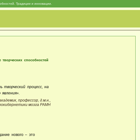
собностей. Традиции и инновации.
е творческих способностей
ь творческий процесс, на
 явления».
академик, профессор, д.м.н.,
рокибернетики мозга РАМН
дание нового – это