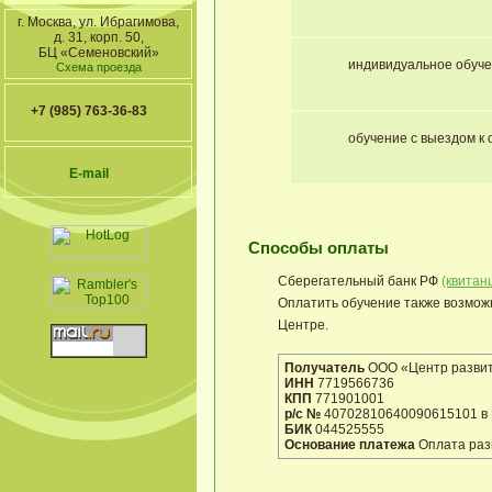
г. Москва, ул. Ибрагимова,
д. 31, корп. 50,
БЦ «Семеновский»
индивидуальное обуче
Схема проезда
+7 (985) 763-36-83
обучение с выездом к 
E-mail
Способы оплаты
Сберегательный банк РФ
(квитан
Оплатить обучение также возмож
Центре.
Получатель
ООО «Центр развит
ИНН
7719566736
КПП
771901001
р/с №
40702810640090615101 в 
БИК
044525555
Основание платежа
Оплата раз