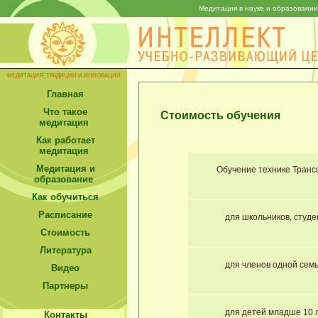
Медитация в науке и образовании
МЕДИТАЦИЯ: ТРАДИЦИИ И ИННОВАЦИИ
Главная
Что такое
Стоимость обучения
медитация
Как работает
медитация
Медитация и
Обучение технике Тран
образование
Как обучиться
Расписание
для школьников, студен
Стоимость
Литература
для членов одной сем
Видео
Партнеры
для детей младше 10 ле
Контакты